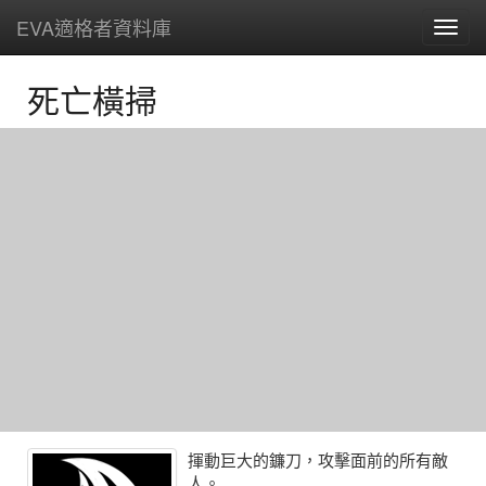
EVA適格者資料庫
主
選
單
死亡橫掃
揮動巨大的鐮刀，攻擊面前的所有敵
人。